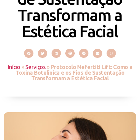
Transformam a
Estética Facial
Início
»
Serviços
»
Protocolo Nefertiti Lift: Como a
Toxina Botulínica e os Fios de Sustentação
Transformam a Estética Facial