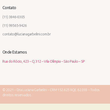
Contato
(11) 3846-0305
(11) 99565-9426
contato@lucianagarbelini.com.br
Onde Estamos
Rua do Rócio, 423 – Cj 312 – Vila Olímpia – São Paulo – SP
© 2021 – Dra Luciana Garbelini – CRM 152.625 RQE 62.093 – Todos
direitos reservados.