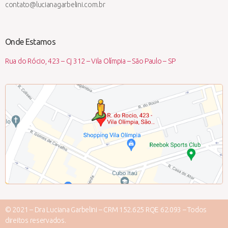
contato@lucianagarbelini.com.br
Onde Estamos
Rua do Rócio, 423 – Cj 312 – Vila Olímpia – São Paulo – SP
© 2021 – Dra Luciana Garbelini – CRM 152.625 RQE 62.093 – Todos
direitos reservados.