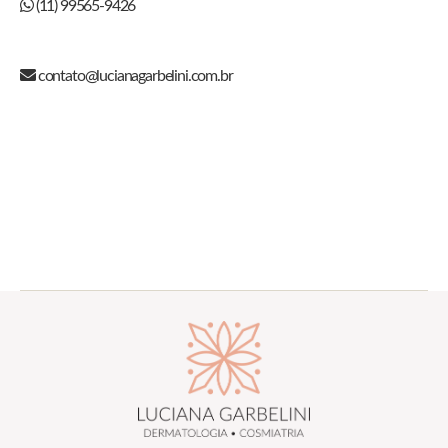
(11) 99565-9426
contato@lucianagarbelini.com.br